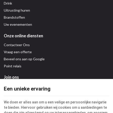
Drink
Uitrusting huren
Brandstoffen
Uw evenementen
Onze online diensten
Contacteer Ons
Vraag een offerte
Beveel ons aan op Google
Point relais
Join ons
Een unieke ervaring
We doen er alles aan om u een veilige en persoonlijke navigatie
te bieden. Hiervoor gebruiken wij cookies om u aanbiedingen te
Deze website maakt gebruik van cookies om de gebruikerservaring
doen die zijn afgestemd op uw interessegebieden, om anoniem