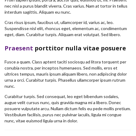
nec nisl a purus blandit viverra. Cras varius. Nam at tortor in tellus
interdum sagittis. Aliquam eu nunc.
Cras risus ipsum, faucibus ut, ullamcorper id, varius ac, leo.
Suspendisse nisl elit, rhoncus eget, elementum ac, condimentum
eget, diam. Curabitur turpis. Aliquam erat volutpat. Sed libero.
Praesent
porttitor nulla vitae posuere
Fusce a quam. Class aptent taciti sociosqu ad litora torquent per
conubia nostra, per inceptos hymenaeos. Sed mollis, eros et
ultrices tempus, mauris ipsum aliquam libero, non adipiscing dolor
urna a orci. Curabitur turpis. Phasellus ullamcorper ipsum rutrum
nunc.
Curabitur turpis. Sed consequat, leo eget bibendum sodales,
augue velit cursus nunc, quis gravida magna mi a libero. Donec
posuere vulputate arcu. Nullam dictum felis eu pede mollis pretium.
Vestibulum facilisis, purus nec pulvinar iaculis, ligula mi congue
nunc, vitae euismod ligula urna in dolor.