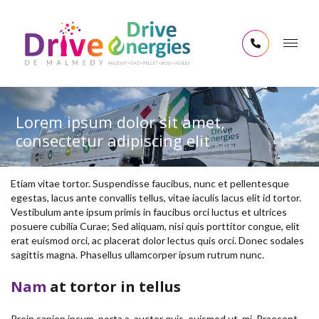
Lorem ipsum dolor sit amet,
consectetur adipiscing elit
Etiam vitae tortor. Suspendisse faucibus, nunc et pellentesque
egestas, lacus ante convallis tellus, vitae iaculis lacus elit id tortor.
Vestibulum ante ipsum primis in faucibus orci luctus et ultrices
posuere cubilia Curae; Sed aliquam, nisi quis porttitor congue, elit
erat euismod orci, ac placerat dolor lectus quis orci. Donec sodales
sagittis magna. Phasellus ullamcorper ipsum rutrum nunc.
Nam
at tortor in tellus
Proin sapien ipsum, porta a, auctor quis, euismod ut, mi. Praesent