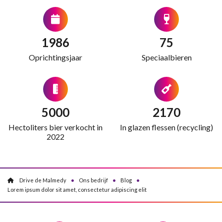
1986
75
Oprichtingsjaar
Speciaalbieren
5000
2170
Hectoliters bier verkocht in
In glazen flessen (recycling)
2022
Drive de Malmedy
Ons bedrijf
Blog
Lorem ipsum dolor sit amet, consectetur adipiscing elit